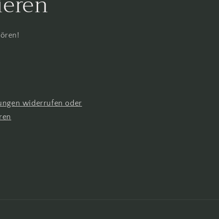
ieren
hören!
lungen widerrufen oder
ren