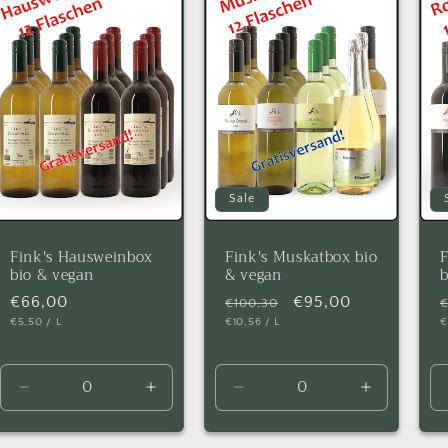
Sale
Fink's Hausweinbox
Fink's Muskatbox bio
F
bio & vegan
& vegan
b
Normaler
€66,00
Normaler
Verkaufspreis
€95,00
€100,30
€
GRUNDPREIS
PRO
GRUNDPREIS
PRO
G
€5,50
/
L
€10,56
/
L
€
Preis
Preis
P
Verringere
Erhöhe
Verringere
Erhöhe
die
die
die
die
Menge
Menge
Menge
Menge