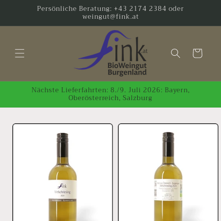
Direkt
Persönliche Beratung: +43 2174 2384 oder
zum
weingut@fink.at
Inhalt
Warenkorb
Nächste Lieferfahrten: 8./9. Juli 2026: Bayern,
Oberösterreich, Salzburg
oduktinformationen
ringen