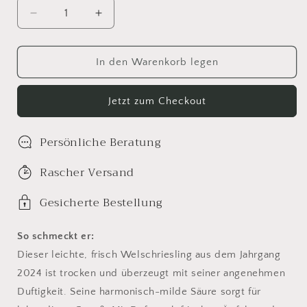
Verringere
Erhöhe
die
die
Menge
Menge
für
für
In den Warenkorb legen
Welschriesling
Welschriesling
QW
QW
Jetzt zum Checkout
2024
2024
bio
bio
&amp;
&amp;
Persönliche Beratung
für
für
Veganer
Veganer
Rascher Versand
geeignet
geeignet
Gesicherte Bestellung
So schmeckt er:
Dieser leichte, frisch Welschriesling aus dem Jahrgang
2024 ist trocken und überzeugt mit seiner angenehmen
Duftigkeit. Seine harmonisch-milde Säure sorgt für