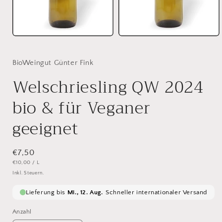
BioWeingut Günter Fink
Welschriesling QW 2024
bio & für Veganer
geeignet
Normaler
€7,50
GRUNDPREIS
PRO
€10,00
/
L
Preis
Inkl. Steuern.
Anzahl