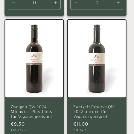
Verringere
Erhöhe
Verringere
Erhöh
die
die
die
die
Menge
Menge
Menge
Menge
für
für
für
für
Default
Default
Default
Defaul
Title
Title
Title
Title
Zweigelt QW 2024
Zweigelt Reserve QW
Minus est Plus, bio &
2022 bio und für
für Veganer geeignet
Veganer geeignet
Normaler
€9,50
Normaler
€11,00
GRUNDPREIS
PRO
GRUNDPREIS
PRO
€12,67
/
L
€14,67
/
L
Preis
Preis