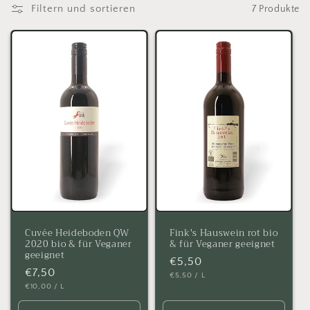
o
Filtern und sortieren
7 Produkte
r
i
e
:
Cuvée Heideboden QW
Fink's Hauswein rot bio
2020 bio & für Veganer
& für Veganer geeignet
geeignet
Normaler
€5,50
Normaler
€7,50
GRUNDPREIS
PRO
€5,50
/
L
Preis
GRUNDPREIS
PRO
€10,00
/
L
Preis