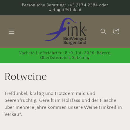
Direkt
Persönliche Beratung: +43 2174 2384 oder
zum
weingut@fink.at
Inhalt
Warenkorb
Nächste Lieferfahrten: 8./9. Juli 2026: Bayern,
Oberösterreich, Salzburg
K
Rotweine
a
Tiefdunkel, kräftig und trotzdem mild und
t
beerenfruchtig. Gereift im Holzfass und der Flasche
e
über mehrere Jahre kommen unsere Weine trinkreif in
Verkauf.
g