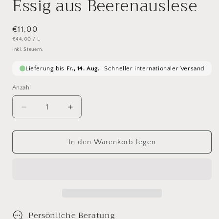
Essig aus Beerenauslese
Normaler
€11,00
GRUNDPREIS
PRO
€44,00
/
L
Preis
Inkl. Steuern.
Anzahl
Verringere
Erhöhe
die
die
Menge
Menge
für
für
In den Warenkorb legen
Essig
Essig
aus
aus
Beerenauslese
Beerenauslese
Persönliche Beratung