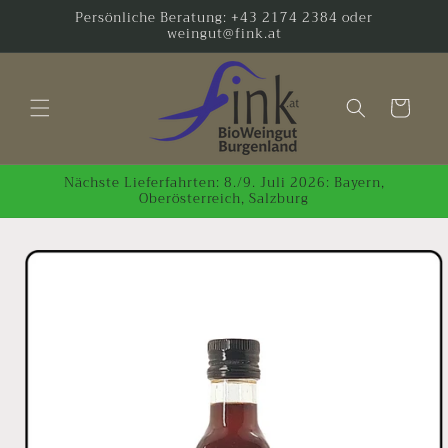
Direkt
Persönliche Beratung: +43 2174 2384 oder
zum
weingut@fink.at
Inhalt
Warenkorb
Nächste Lieferfahrten: 8./9. Juli 2026: Bayern,
Oberösterreich, Salzburg
oduktinformationen
ringen