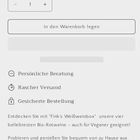
Verringere
Erhöhe
die
die
Menge
Menge
für
für
In den Warenkorb legen
Fink&#39;s
Fink&#39;s
Weißweinbox
Weißweinbox
bio
bio
&amp;
&amp;
vegan
vegan
Persönliche Beratung
Rascher Versand
Gesicherte Bestellung
Entdecken Sie mit "Fink's Weißweinbox" unsere vier
beliebtesten Bio-Rotweine - auch für Veganer geeignet!
Probieren und genießen Sie bequem von zu Hause aus.