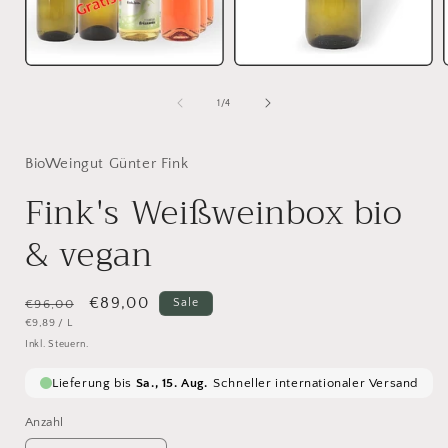
von
1
/
4
BioWeingut Günter Fink
Fink's Weißweinbox bio
& vegan
Normaler
Verkaufspreis
€89,00
Sale
€96,00
GRUNDPREIS
PRO
€9,89
/
L
Preis
Inkl. Steuern.
Anzahl